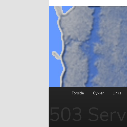
Forside
Cykler
Links
Fortsæt
Hovedmenu
503 Serv
til
primært