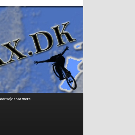
marbejdspartnere
e