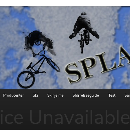
Producenter
Ski
Skihjelme
Størrelsesguide
Test
Sa
ice Unavailabl